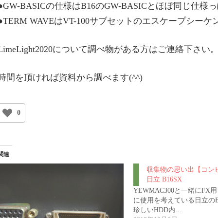
●GW-BASICの仕様はB16のGW-BASICとほぼ同じ仕様
●TERM WAVEはVT-100サブセットのエスケープシ
LimeLight2020について調べ物がある方はご連絡下さい
時間を頂ければ資料から調べます(^^)
0
関連
収集物の思い出【コン
日立 B16SX
YEWMAC300と一緒にF
に使用を考えている日立のB
珍しいHDD内…