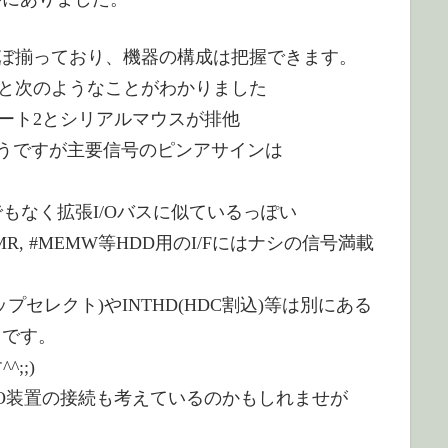
ぼ揃っており、機器の構成は把握できます。
と次のようなことがわかりました
ポート2とシリアルマウスが排他
ようですが主要信号のピンアサインは
SIでもなく拡張I/Oバスに似ているっぽい
EMR, #MEMW等HDD用のI/Fにはナシの信号満載
プセレクト)やINTHD(HDC割込)等は別にある
うです。
;;)
のI/O装置の接続も考えているのかもしれませが