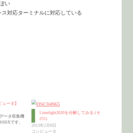
っぽい
ーケンス対応ターミナルに対応している
。
ピュータ】:
Limelight2020を分解してみる (そ
X用データ収集機
の1)
16SXです。
2013年2月8日
コンピュータ