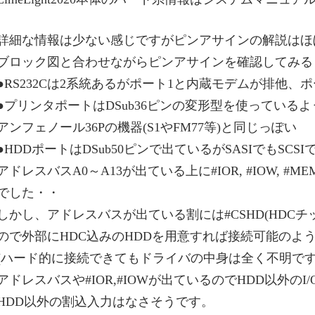
詳細な情報は少ない感じですがピンアサインの解説はほ
ブロック図と合わせながらピンアサインを確認してみる
●RS232Cは2系統あるがポート1と内蔵モデムが排他、
●プリンタポートはDSub36ピンの変形型を使っている
アンフェノール36Pの機器(S1やFM77等)と同じっぽい
●HDDポートはDSub50ピンで出ているがSASIでもSC
アドレスバスA0～A13が出ている上に#IOR, #IOW, #M
でした・・
しかし、アドレスバスが出ている割には#CSHD(HDCチッ
ので外部にHDC込みのHDDを用意すれば接続可能のよ
(ハード的に接続できてもドライバの中身は全く不明です^^
アドレスバスや#IOR,#IOWが出ているのでHDD以外
HDD以外の割込入力はなさそうです。