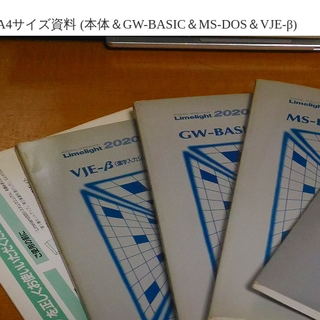
A4サイズ資料 (本体＆GW-BASIC＆MS-DOS＆VJE-β)