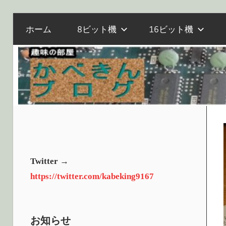
電
コ
か
ホーム
8ビット機
16ビット機
子
ン
工
テ
作
べ
ン
と
ツ
マ
へ
き
イ
ス
コ
キ
ン、
ッ
ん
オ
プ
Twitter →
ー
https://twitter.com/kabeking9167
ル
ブ
ド
PC
お知らせ
の