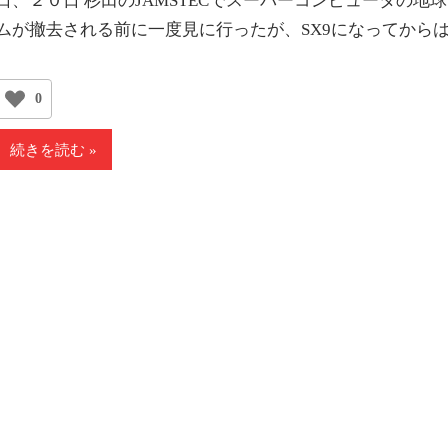
日、２０日 杉田のJAMSTECでスーパーコンピュータの地
ムが撤去される前に一度見に行ったが、SX9になってから
0
続きを読む