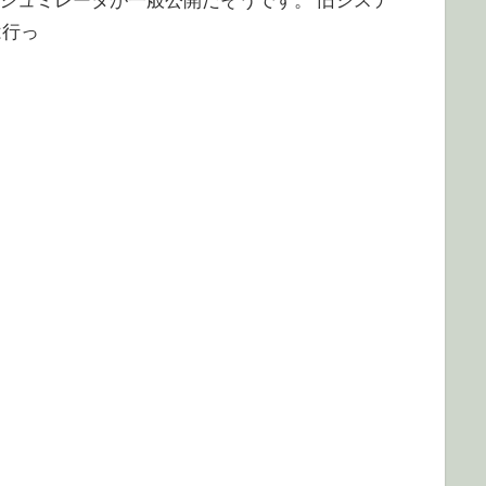
球シュミレータが一般公開だそうです。 旧システ
は行っ