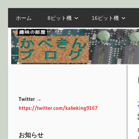
電
コ
か
ホーム
8ビット機
16ビット機
子
ン
工
テ
作
べ
ン
と
ツ
マ
へ
き
イ
ス
コ
キ
ン、
ッ
ん
オ
プ
Twitter →
ー
https://twitter.com/kabeking9167
ル
ブ
ド
PC
お知らせ
の