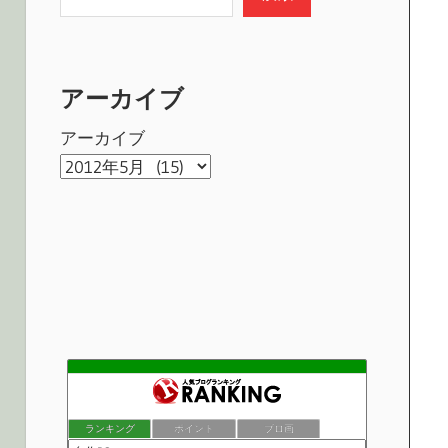
アーカイブ
アーカイブ
PC自作・PCパーツ・ソフト
119位
迷惑堂本舗 | 趣味とパソコンのブログ
120位
ランキング
ポイント
ブロ画
はじめてのPC選びガイド｜自作PC・ノートPCを初心者向けに
121位