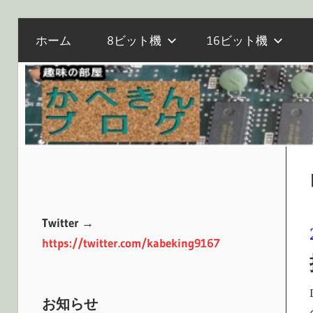
電
コ
か
ホーム
8ビット機
16ビット機
子
ン
工
テ
作
べ
ン
と
ツ
マ
へ
き
イ
ス
コ
キ
ン、
ッ
ん
オ
プ
Twitter →
ー
https://twitter.com/kabeking9167
ル
ブ
ド
PC
お知らせ
の