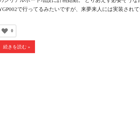
のシリアルポート増設に計画始動。 とりあえず必要そうな部
YGP002で行ってるみたいですが、来夢来人には実装され
0
続きを読む