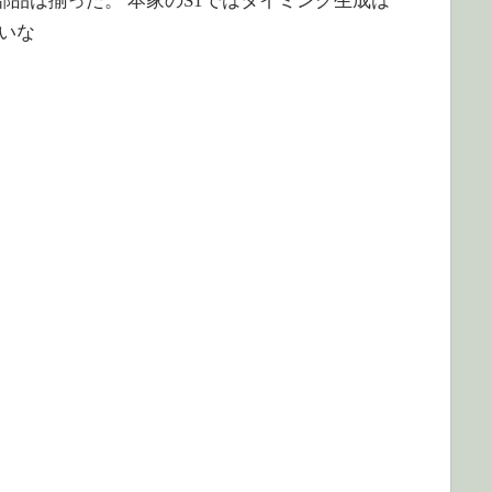
品は揃った。 本家のS1ではタイミング生成は
ていな