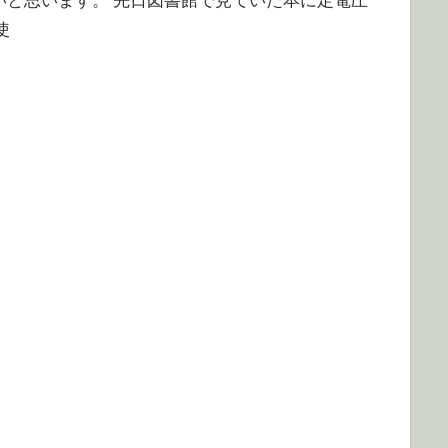
多いと思います。 先日図書館で見ていた本に定電圧
使