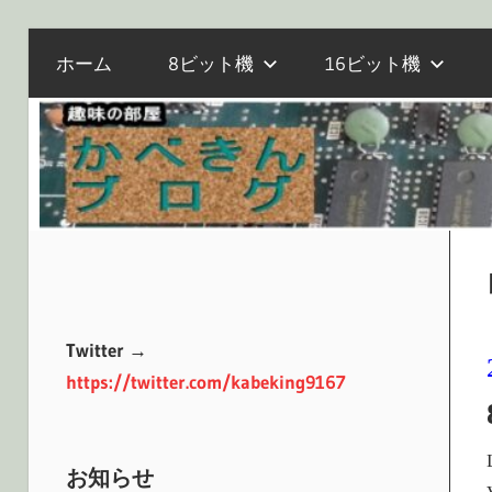
電
コ
か
ホーム
8ビット機
16ビット機
子
ン
工
テ
作
べ
ン
と
ツ
マ
へ
き
イ
ス
コ
キ
ン、
ッ
ん
オ
プ
Twitter →
ー
https://twitter.com/kabeking9167
ル
ブ
ド
PC
お知らせ
の