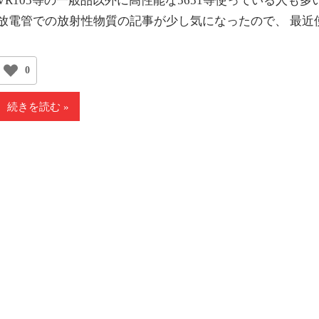
VR105等の一般品以外に高性能な5651等使っている人も
放電管での放射性物質の記事が少し気になったので、 最近
0
続きを読む