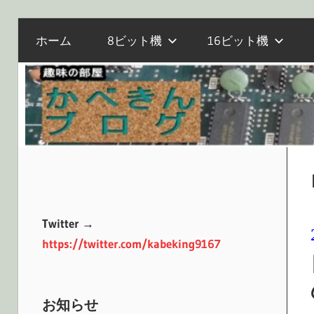
電
コ
か
ホーム
8ビット機
16ビット機
子
ン
工
テ
作
べ
ン
と
ツ
マ
へ
き
イ
ス
コ
キ
ン、
ッ
ん
オ
プ
Twitter →
ー
https://twitter.com/kabeking9167
ル
ブ
ド
PC
お知らせ
の