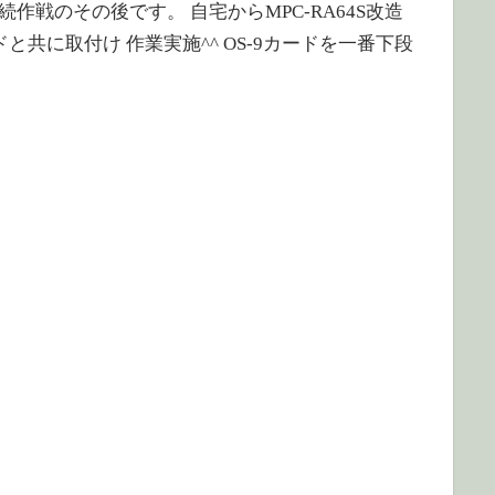
ASI-HDD接続作戦のその後です。 自宅からMPC-RA64S改造
ドと共に取付け 作業実施^^ OS-9カードを一番下段