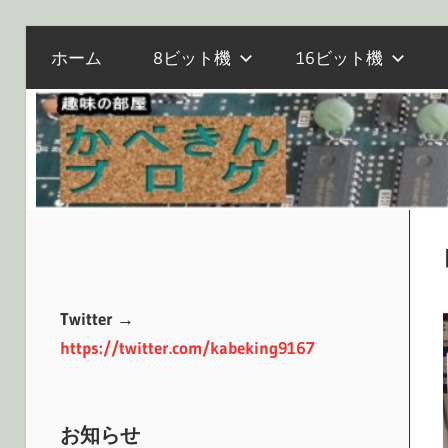
電
コ
か
ホーム
8ビット機
16ビット機
子
ン
工
テ
作
べ
ン
と
ツ
マ
へ
き
イ
ス
コ
キ
ン、
ッ
ん
オ
プ
Twitter →
ー
https://twitter.com/kabeking9167
ル
ブ
ド
PC
お知らせ
の