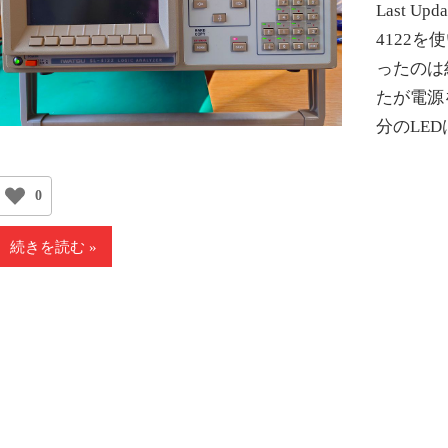
Last Up
4122
ったのは
たが電源
分のLE
0
続きを読む