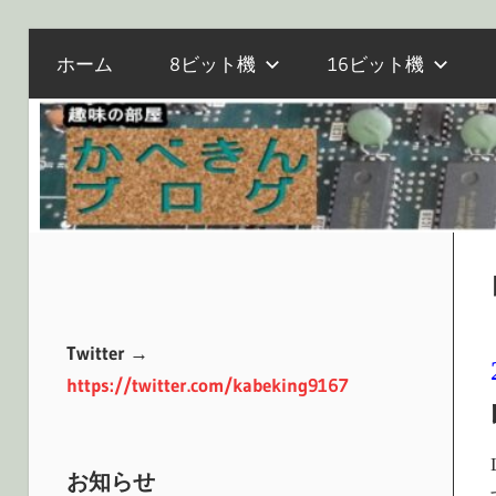
電
コ
か
ホーム
8ビット機
16ビット機
子
ン
工
テ
作
べ
ン
と
ツ
マ
へ
き
イ
ス
コ
キ
ン、
ッ
ん
オ
プ
Twitter →
ー
https://twitter.com/kabeking9167
ル
ブ
ド
PC
お知らせ
の