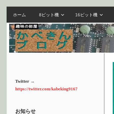
電
コ
か
ホーム
8ビット機
16ビット機
子
ン
工
テ
作
べ
ン
と
ツ
マ
へ
き
イ
ス
コ
キ
ン、
ッ
ん
オ
プ
Twitter →
ー
https://twitter.com/kabeking9167
ル
ブ
ド
PC
お知らせ
の