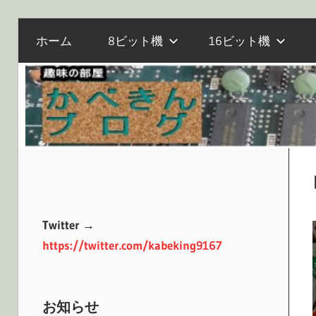
電
コ
か
ホーム
8ビット機
16ビット機
子
ン
工
テ
作
べ
ン
と
ツ
マ
へ
き
イ
ス
コ
キ
ン、
ッ
ん
オ
プ
Twitter →
ー
https://twitter.com/kabeking9167
ル
ブ
ド
PC
お知らせ
の