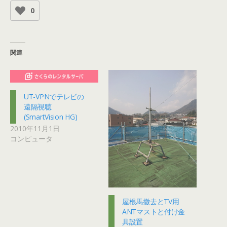
0
関連
UT-VPNでテレビの
遠隔視聴
(SmartVision HG)
2010年11月1日
コンピュータ
屋根馬撤去とTV用
ANTマストと付け金
具設置