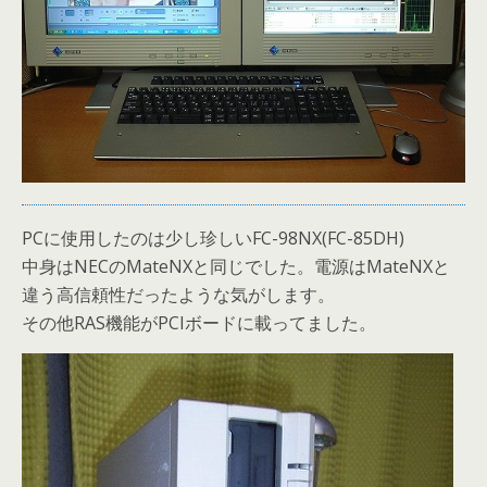
PCに使用したのは少し珍しいFC-98NX(FC-85DH)
中身はNECのMateNXと同じでした。電源はMateNXと
違う高信頼性だったような気がします。
その他RAS機能がPCIボードに載ってました。