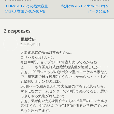
HM628128での最大容量
秋月のV7021 Video-RGBコン
512KB 増設 かめかめ4段
バータ発見
2 responses
電脳技研
2012年5月10日
太陽電池式の蛍光灯常夜灯かぁ。
こりゃまた珍しいね。
今は100円ショップでLED常夜灯売ってるからね
ぇ・・・もう蛍光灯式は絶滅危惧種か絶滅したか・・・
まぁ、100円ショップのはボタン型のニッケル水素なん
で、満充電で日没後5時間くらいしか光らん・・・しか
も薄暗いオレンジのLED。
5-6個パーツ組み合わせて大光量の作ろうと思ったら、
マトモなのホームセンターで798円で売ってるし、思い
っきりやる気削がれたよ^^;
まぁ、気が向いたら4個イチくらいで単三のニッケル水
素4本くらい組み込んで白色LEDの明るい常夜灯でも作
ろうと思ってます。