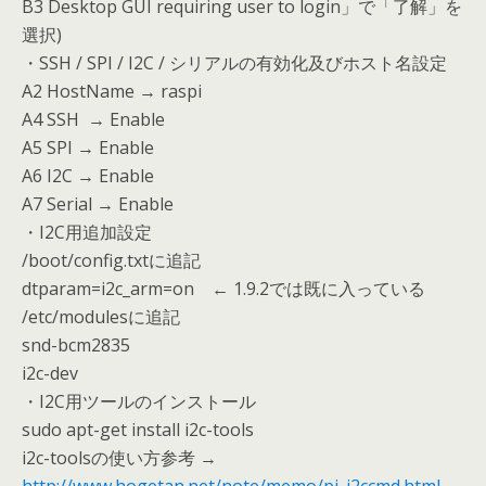
B3 Desktop GUI requiring user to login」で「了解」を
選択)
・SSH / SPI / I2C / シリアルの有効化及びホスト名設定
A2 HostName → raspi
A4 SSH → Enable
A5 SPI → Enable
A6 I2C → Enable
A7 Serial → Enable
・I2C用追加設定
/boot/config.txtに追記
dtparam=i2c_arm=on ← 1.9.2では既に入っている
/etc/modulesに追記
snd-bcm2835
i2c-dev
・I2C用ツールのインストール
sudo apt-get install i2c-tools
i2c-toolsの使い方参考 →