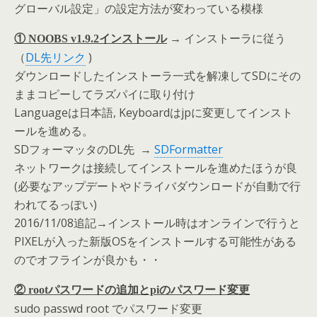
グローバル設定」の設定方法が変わっている模様
→ インストーラに従う
① NOOBS v1.9.2インストール
（
DL先リンク
)
ダウンロードしたインストーラ一式を解凍してSDにその
ままコピーしてラズパイに取り付け
Languageは日本語, Keyboardはjpに変更してインスト
ールを進める。
SDフォーマッタのDL先 →
SDFormatter
ネットワークは接続してインストールを進めたほうが良
(必要なアップデートやドライバダウンロードが自動で行
われてるっぽい)
2016/11/08追記→インストール時はオンラインで行うと
PIXELが入った新版OSをインストールする可能性がある
のでオフラインが良かも・・
② rootパスワードの追加とpiのパスワード変更
sudo passwd root でパスワード変更