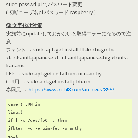
sudo passwd pi でパスワード変更
( 初期ユーザ名pi パスワード raspberry )
③ 文字化け対策
実施前にupdateしておかないと取得エラーになるので注
意
フォント → sudo apt-get install ttf-kochi-gothic
xfonts-intl-japanese xfonts-intl-japanese-big xfonts-
kaname
FEP → sudo apt-get install uim uim-anthy
CUI用 → sudo apt-get install jfbterm
参照元 →
https://www.out48.com/archives/895/
case $TERM in

linux)

if [ -c /dev/fb0 ]; then

jfbterm -q -e uim-fep -u anthy

exit
