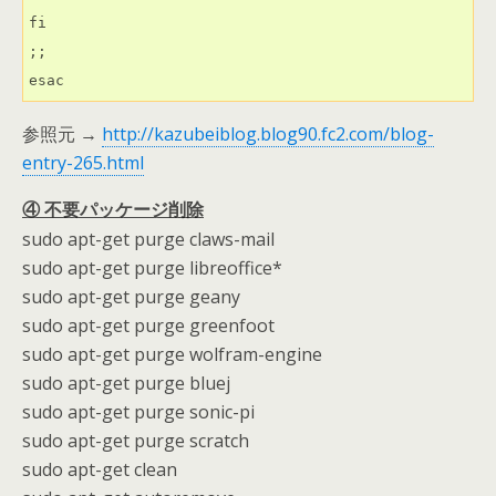
fi

;;

esac
参照元 →
http://kazubeiblog.blog90.fc2.com/blog-
entry-265.html
④ 不要パッケージ削除
sudo apt-get purge claws-mail
sudo apt-get purge libreoffice*
sudo apt-get purge geany
sudo apt-get purge greenfoot
sudo apt-get purge wolfram-engine
sudo apt-get purge bluej
sudo apt-get purge sonic-pi
sudo apt-get purge scratch
sudo apt-get clean