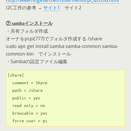
http://www.hogetan.net/note/memo/pi_i2ccmd.html
I2C工作の参考 →
サイト1
サイト2
⑦ sambaインストール
・共有フォルダ作成
オーナをpi:pi(777)でフォルダ作成する /share
sudo apt-get install samba samba-common samba-
common-bin でインストール
・Sambaの設定ファイル編集
[share]

  comment = Share

  path = /share

  public = yes

  read only = no

  browsable = yes
