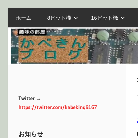
電
コ
か
ホーム
8ビット機
16ビット機
子
ン
工
テ
作
べ
ン
と
ツ
マ
へ
き
イ
ス
コ
キ
ン、
ッ
ん
オ
プ
Twitter →
ー
https://twitter.com/kabeking9167
ル
ブ
ド
PC
お知らせ
の