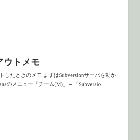
ックアウトメモ
したときのメモ まずはSubversionサーバを動か
l Netbeansのメニュー「チーム(M)」 – 「Subversio