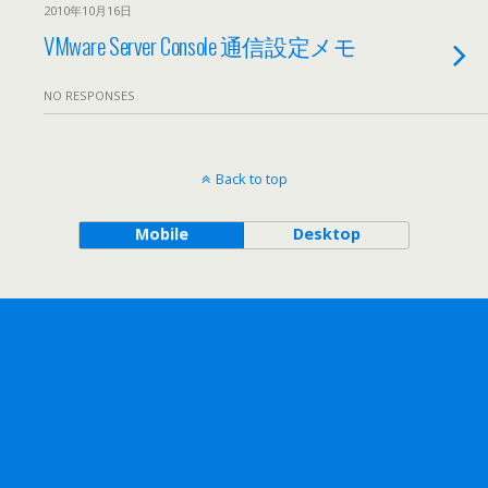
2010年10月16日
VMware Server Console 通信設定メモ
NO RESPONSES
Back to top
Mobile
Desktop