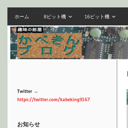
電
コ
か
ホーム
8ビット機
16ビット機
子
ン
工
テ
作
べ
ン
と
ツ
マ
へ
き
イ
ス
コ
キ
ン、
ッ
ん
オ
プ
Twitter →
ー
https://twitter.com/kabeking9167
ル
ブ
ド
PC
お知らせ
の