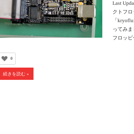
Last Up
クトフロ
「kry
ってみま
フロッピ
0
続きを読む