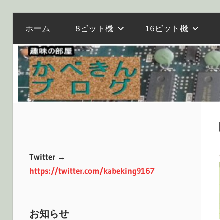
電
コ
か
ホーム
8ビット機
16ビット機
子
ン
工
テ
作
べ
ン
と
ツ
マ
へ
き
イ
ス
コ
キ
ン、
ッ
ん
オ
プ
Twitter →
ー
https://twitter.com/kabeking9167
ル
ブ
ド
PC
お知らせ
の