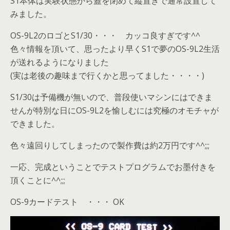
S1本体は実験状態から蓋を閉めて縦置きで通常設置して
みました。
OS-9L2のロゴとS1/30・・・ カッコ良すぎです^^
色々情報を頂いて、思ったより早くS1で夢のOS-9L2生活
が送れるようになりました
(実は老後の趣味まで行くかと思ってました・・・・)
S1/30は予備機が無いので、普段使いマシンにはできま
せんが特別な日にOS-9L2を愉しむには究極のオモチャが
できました。
色々遠回りしてしまったので製作費は約2万円です^^;;;
一応、完成ということでテストプログラムでお墨付きを
頂くことに^^;;;
OS-9カードテスト ・・・ OK