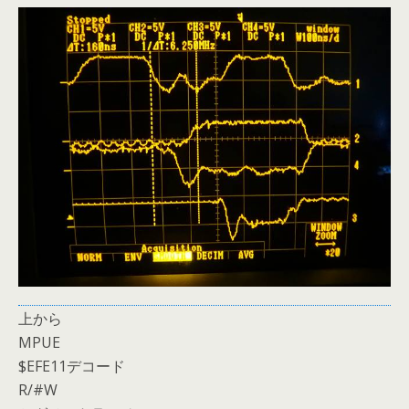
上から
MPUE
$EFE11デコード
R/#W