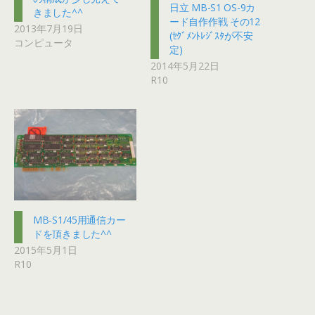
日立 MB-S1 OS-9カ
きました^^
ード自作作戦 その12
2013年7月19日
(ｾｸﾞﾒﾝﾄﾚｼﾞｽﾀが不安
コンピュータ
定)
2014年5月22日
R10
MB-S1/45用通信カー
ドを頂きました^^
2015年5月1日
R10