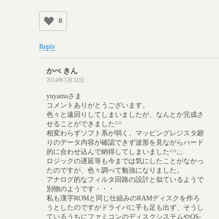
0
Reply
かべ きん
2014年5月31日
yuyamaさま
コメントありがとうございます。
色々と遠回りしてしまいましたが、なんとか完成さ
せることができました^^
相変わらずソフト系が弱く、マッピングレジスタ廻
りのデータ内容が確認できず波形を見ながらハード
的に合わせ込んで納得してしまいました^^;;;
ロジックの遅延等も今までは気にしたことがなかっ
たのですが、色々調べて勉強になりました。
アナログ的なフィルタ回路の設計と似ているようで
別物のようです・・・
私も漢字ROMと同じ仕組みのRAMディスクを作ろ
うとしたのですがドライバに手も足も出ず、そうし
ているうちにファミコンのディスクシステムやOS-