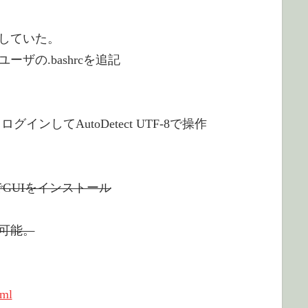
していた。
の.bashrcを追記
インしてAutoDetect UTF-8で操作
GUIをインストール
可能。
tml