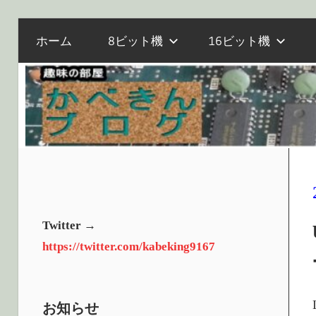
電
コ
か
ホーム
8ビット機
16ビット機
子
ン
工
テ
作
べ
ン
と
ツ
マ
へ
き
イ
ス
コ
キ
ン、
ッ
ん
オ
プ
Twitter →
ー
https://twitter.com/kabeking9167
ル
ブ
ド
PC
お知らせ
の