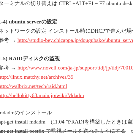
ターミナルの切り替えは CTRL+ALT+F1～F7 ubuntu deskt
1-4) ubuntu serverの設定
ネットワークの設定 インストール時にDHCPで進んだ場
参考 →
http://studio-bey.chicappa.jp/dougubako/ubuntu_serv
1-5) RAIDディスクの監視
参考 →
http://www.novell.com/ja-jp/support/tidj/jp/tidj/7001
http://linux.matchy.net/archives/35
http://walbrix.net/tech/raid.html
http://hellokitty68.main.jp/wiki/Mdadm
mdadmのインストール
apt-get install mdadm (11.04 でRADIを構築した
apt-get install postfix で監視メールを送れるようにする
t