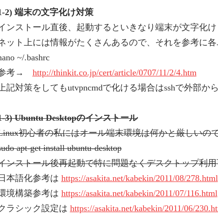
1-2) 端末の文字化け対策
インストール直後、起動するといきなり端末が文字化け
ネット上には情報がたくさんあるので、それを参考に各ユーザ
nano ~/.bashrc
参考→
http://thinkit.co.jp/cert/article/0707/11/2/4.htm
上記対策をしてもutvpncmdで化ける場合はsshで外部からログ
1-3) Ubuntu Desktopのインストール
Linux初心者の私にはオール端末環境は何かと厳しいので
sudo apt-get install ubuntu-desktop
インストール後再起動で特に問題なくデスクトップ利用
日本語化参考は
https://asakita.net/kabekin/2011/08/278.html
環境構築参考は
https://asakita.net/kabekin/2011/07/116.html
クラシック設定は
https://asakita.net/kabekin/2011/06/230.h