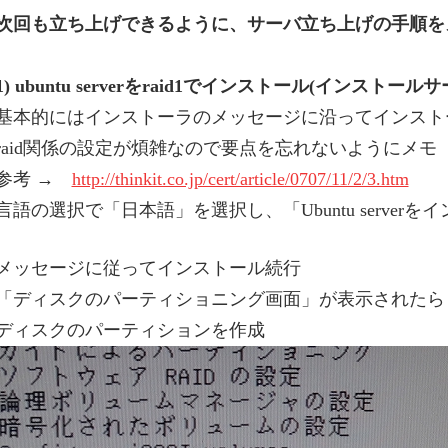
次回も立ち上げできるように、サーバ立ち上げの手順を
1) ubuntu serverをraid1でインストール(インストール
基本的にはインストーラのメッセージに沿ってインスト
raid関係の設定が煩雑なので要点を忘れないようにメモ
参考 →
http://thinkit.co.jp/cert/article/0707/11/2/3.htm
言語の選択で「日本語」を選択し、「Ubuntu serve
メッセージに従ってインストール続行
「ディスクのパーティショニング画面」が表示されたら
ディスクのパーティションを作成