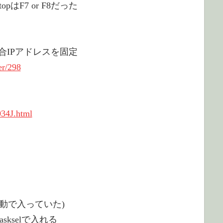
opはF7 or F8だった
合IPアドレスを固定
er/298
034J.html
ときは自動で入っていた)
askselで入れる