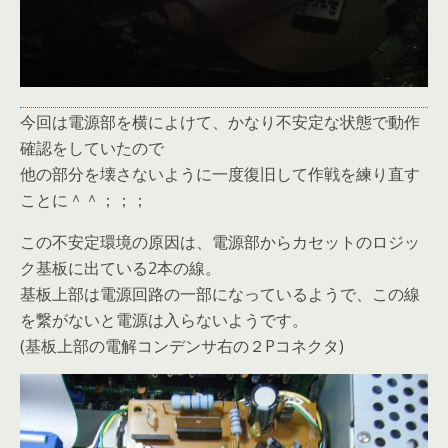
今回は電源部を横によけて、かなり不安定な状態で動作
確認をしていたので
他の部分を壊さないように一度復旧して作戦を練り直す
ことに＾＾；；；
この不安定環境の原因は、電源部からカセットのロジッ
ク基板に出ている2本の線。
基板上部は電源回路の一部になっているようで、この線
を繋がないと電源は入らないようです。
(基板上部の電解コンデンサ右の２Pコネクタ)