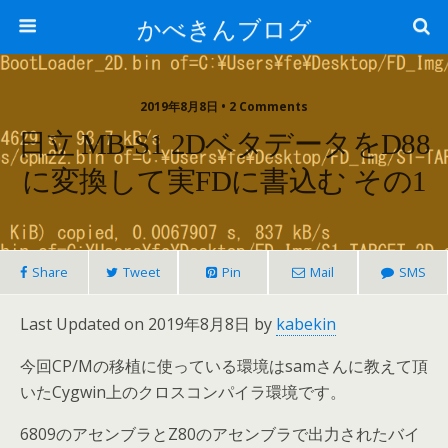
かべきんブログ
2019年8月8日 • 2 Comments
日立 MB-S1 2DベタデータをD88
に変換して実FDに書込む その1
Share
Tweet
Pin
Mail
SMS
Last Updated on 2019年8月8日 by
kabekin
今回CP/Mの移植に使っている環境はsamさんに教えて頂
いたCygwin上のクロスコンパイラ環境です。
6809のアセンブラとZ80のアセンブラで出力されたバイ