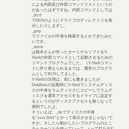
による内部及び外部コマンドリストというの
があったはずですね。内部コマンドとしては
_dir:0
でDOSのようにドライブのディレクトリを表
示したりしますし、
_grep
でファイルの中身を検索するとかできたみた
いです。
_nterm
は根本さんが作ったターミナルソフトをY-
Shellの外部コマンドとして起動させるための
コマンドプログラムでした。（Y-Shellコマン
ドに作り替えられるまでは、通常のプログラ
ムとしてRUNしてました。
Y-Shellの活用は、前にも書きましたが、
DiskBasicの起動時にY-Shellでシステムディス
クの中身をラムディスクにコピーしてラムデ
ィスクを通常アクセスするドライブに設定す
るというのがディスクアクセスも無くなって
便利でしたよ。
そういえば、_dirでディスクの中身
を”xxxx.BAS”とかって表示させるじゃないで
すか。そしたら動かしたいプログラムのとこ
ろへカーソルを持っていって、r.って打ち込む