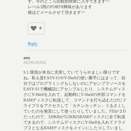
す。今のところ比較的簡単に入手できます^^
レベル3用のFORTH興味があります
後ほどメールさせて頂きます^^
0
Reply
aoy
2021年2月20日
S１環境が本当に充実していてうらやましい限りです
ね。私も昔EASY-S1やY-Shellの使い勝手にはまって、自
分ではプログラミングもしないのにアセンブラソースを
EASY-S1で機械語にアセンブルしたり、システムディス
クにY-Shellを入れて、起動時にY-Shellの外部コマンドを
RAMディスクに転送して、コマンドを打ち込むたびにド
ライブ０をアクセスして「カチンカッチン」うるさくし
ていたのを無音にして使ったりしていました。FDが２D
だったので、320KBが512KBのRAMディスクに全て転送
できるので、システムディスクにY-Shellを入れてドライ
ブ２となるRAMディスクをメインにしたりしていまし