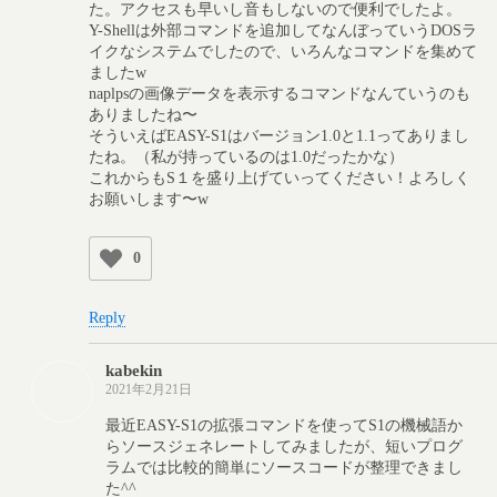
た。アクセスも早いし音もしないので便利でしたよ。
Y-Shellは外部コマンドを追加してなんぼっていうDOSラ
イクなシステムでしたので、いろんなコマンドを集めて
ましたw
naplpsの画像データを表示するコマンドなんていうのも
ありましたね〜
そういえばEASY-S1はバージョン1.0と1.1ってありまし
たね。（私が持っているのは1.0だったかな）
これからもS１を盛り上げていってください！よろしく
お願いします〜w
0
Reply
kabekin
2021年2月21日
最近EASY-S1の拡張コマンドを使ってS1の機械語か
らソースジェネレートしてみましたが、短いプログ
ラムでは比較的簡単にソースコードが整理できまし
た^^