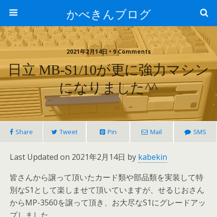
かべきんブログ
2021年2月14日 • 9 Comments
日立 MB-S1/10が更に強力マシン
になりました^^
Share
Tweet
Pin
Mail
SMS
Last Updated on 2021年2月14日 by
kabekin
皆さんから譲って頂いたカード類や部品類を実装して特
別なS1として楽しませて頂いていますが、せるじおさん
からMP-3560を譲って頂き、お大尽なS1にグレードアッ
プしました。