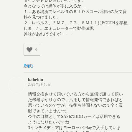
３インチＦＤＤ欲しがったです。
今となっては媒体が手に入るか…
１．ある場所でレベル３のＢＩＯＳコール詳細の英文資
料を見つけました。
２．レベル３、ＦＭ７、７７、ＦＭ１１にFORTHを移植
しました。エミュレーターで動作確認
興味があればですが・・・
0
Reply
kabekin
2021年2月15日
情報交換させて頂いている方から無償で譲って頂い
た機器ばかりなので、活用して情報発信できればと
思っているのですが、技術も時間もないので全く貢
献できていません^^;;;
今年の目標としてSASIのHDDカードは活用できる
ようになりたいですね
3インチメディアはヨーロッパeBayで入手していま