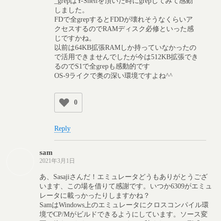
_grepはY-Shellを頂いた時にgrepしてみて感動
しました。
FDで全grepするとFDDが壊れそうなくらいア
クセスするのでRAMディスク必修といった感
じですかね。
以前は64KB拡張RAMしか持っていなかったの
で活用できませんでしたが今は512KB拡張でき
るのでS1で全grepも感動的です
OS-9ライクで奥の深い環境ですよね^^
0
Reply
sam
2021年3月1日
あ、Sasajiさんだ！エミュレータどうもありがとうござ
います、この場を借りて感謝です。いつか6309がエミュ
レータに載っかったりしますかね？
SamはWindows上のエミュレータにクロスコンパイル環
境でCP/Mがビルドできるようにしています。ソース変