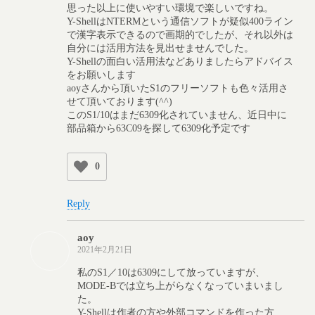
思った以上に使いやすい環境で楽しいですね。
Y-ShellはNTERMという通信ソフトが疑似400ライン
で漢字表示できるので画期的でしたが、それ以外は
自分には活用方法を見出せませんでした。
Y-Shellの面白い活用法などありましたらアドバイス
をお願いします
aoyさんから頂いたS1のフリーソフトも色々活用さ
せて頂いております(^^)
このS1/10はまだ6309化されていません、近日中に
部品箱から63C09を探して6309化予定です
0
Reply
aoy
2021年2月21日
私のS1／10は6309にして放っていますが、
MODE-Bでは立ち上がらなくなっていまいまし
た。
Y-Shellは作者の方や外部コマンドを作った方