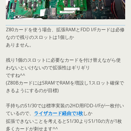
Z80カードを使う場合、拡張RAMとFDD I/Fカードは必修
なので残りのスロットは1個しか
ありません。
残り1個のスロットに必要なカードを付け替えながら使
わないといけないので拡張性はギリギリ
ですね^^
(Z80BカードにはSRAMでRAMを増設し1スロット確保で
きるようにするのが目標)
手持ちのS1/30では標準実装の2HD用FDD-I/Fが一枚付い
ているので、
しか
ライザカード経由で3枚
拡張できないことを考えるとS1/30よりS1/10の方が1枚
多くカードが刺せます^^