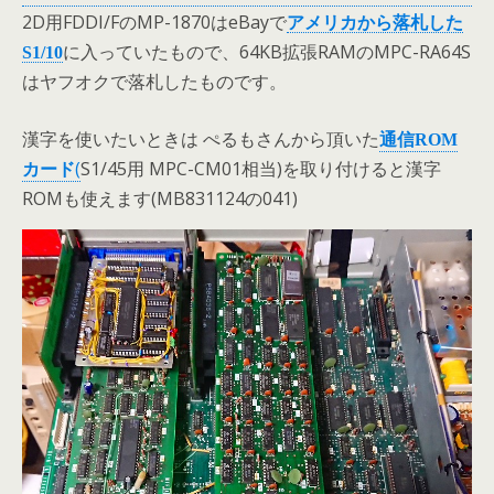
2D用FDDI/FのMP-1870はeBayで
アメリカから落札した
に入っていたもので、64KB拡張RAMのMPC-RA64S
S1/10
はヤフオクで落札したものです。
漢字を使いたいときは ぺるもさんから頂いた
通信ROM
(
S1/45用 MPC-CM01相当)を取り付けると漢字
カード
ROMも使えます(MB831124の041)