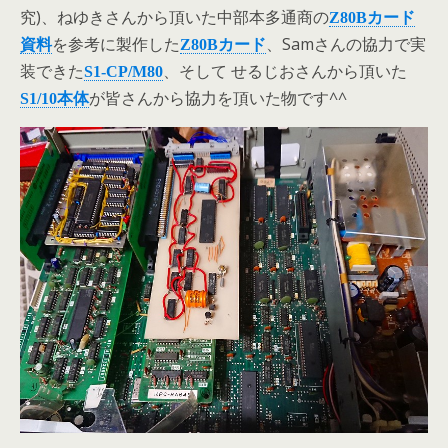
究)、ねゆきさんから頂いた中部本多通商の
Z80Bカード
を参考に製作した
、Samさんの協力で実
資料
Z80Bカード
装できた
、そして せるじおさんから頂いた
S1-CP/M80
が皆さんから協力を頂いた物です^^
S1/10本体