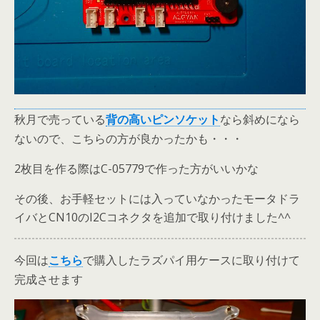
秋月で売っている
なら斜めになら
背の高いピンソケット
ないので、こちらの方が良かったかも・・・
2枚目を作る際はC-05779で作った方がいいかな
その後、お手軽セットには入っていなかったモータドラ
イバとCN10のI2Cコネクタを追加で取り付けました^^
今回は
で購入したラズパイ用ケースに取り付けて
こちら
完成させます