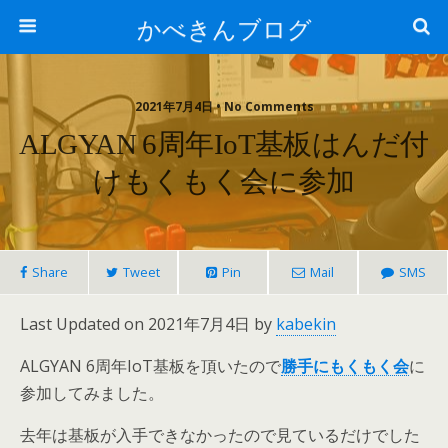
かべきんブログ
2021年7月4日 • No Comments
ALGYAN 6周年IoT基板はんだ付
けもくもく会に参加
Share
Tweet
Pin
Mail
SMS
Last Updated on 2021年7月4日 by
kabekin
ALGYAN 6周年IoT基板を頂いたので
に
勝手にもくもく会
参加してみました。
去年は基板が入手できなかったので見ているだけでした