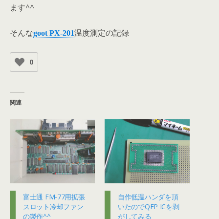
ます^^
そんな
温度測定の記録
goot PX-201
0
関連
富士通 FM-77用拡張
自作低温ハンダを頂
スロット冷却ファン
いたのでQFP ICを剥
の製作^^
がしてみる