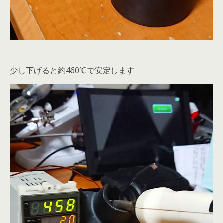
少し下げると約460℃で安定します