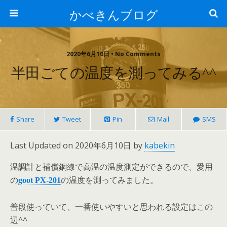
かべきんブログ
2020年6月10日 • No Comments
半田ごての温度を測ってみる^^
Share
Tweet
Pin
Mail
SMS
Last Updated on 2020年6月10日 by
kabekin
温調計と補償銅線で高温の温度測定ができるので、愛用
の
の温度を測ってみました。
goot PX-201
普段使っていて、一番使いやすいと思われる設定はこの
辺^^