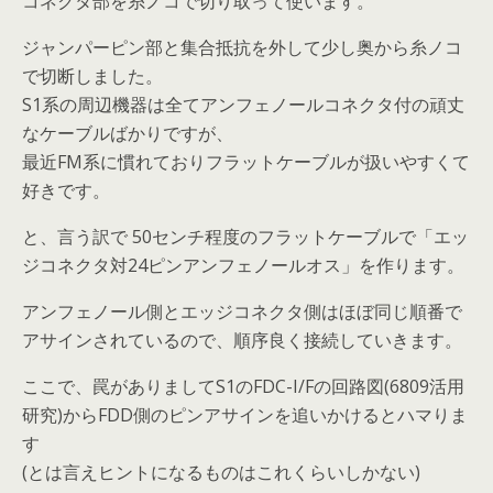
コネクタ部を糸ノコで切り取って使います。
ジャンパーピン部と集合抵抗を外して少し奥から糸ノコ
で切断しました。
S1系の周辺機器は全てアンフェノールコネクタ付の頑丈
なケーブルばかりですが、
最近FM系に慣れておりフラットケーブルが扱いやすくて
好きです。
と、言う訳で 50センチ程度のフラットケーブルで「エッ
ジコネクタ対24ピンアンフェノールオス」を作ります。
アンフェノール側とエッジコネクタ側はほぼ同じ順番で
アサインされているので、順序良く接続していきます。
ここで、罠がありましてS1のFDC-I/Fの回路図(6809活用
研究)からFDD側のピンアサインを追いかけるとハマりま
す
(とは言えヒントになるものはこれくらいしかない)