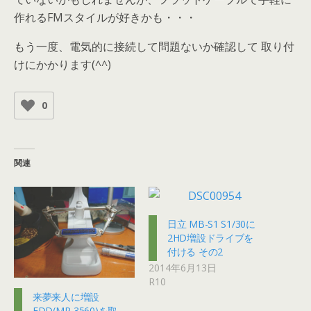
作れるFMスタイルが好きかも・・・
もう一度、電気的に接続して問題ないか確認して 取り付
けにかかります(^^)
0
関連
日立 MB-S1 S1/30に
2HD増設ドライブを
付ける その2
2014年6月13日
R10
来夢来人に増設
FDD(MP-3560)を取