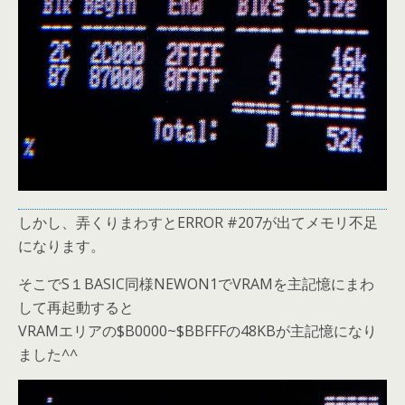
しかし、弄くりまわすとERROR #207が出てメモリ不足
になります。
そこでS１BASIC同様NEWON1でVRAMを主記憶にまわ
して再起動すると
VRAMエリアの$B0000~$BBFFFの48KBが主記憶になり
ました^^