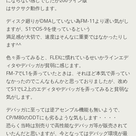
にならない感じでしたが200ライン版
はサクサク動作します。
ディスク廻りがDMAしていない為FM-11より遅い気がし
ますが、S1でOS-9を使っているという
満足感が大切で、速度はそんなに重要ではなかったりし
ます^^
色々弄ってみると、FLEXに慣れているせいかラインエデ
ィタやデバッガが貧弱に感じます。
FM-7でL1を弄っていたときは、それほど本気で弄ってい
なかったのでこんなもんかと思っておりましたが、改め
てS1でL2上のエディタやデバッガを弄ってみると貧弱な
気がします。
デバッガに至っては逆アセンブル機能も無いようで、
CP/M80のDDTにも劣るような気もします・・・・
恐らく当時は別売りで高性能なデバッガ等が販売されて
いたんだと思いますが、今となってはデバッグ環境が最