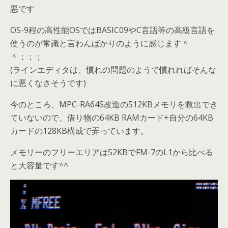
悪です
OS-9程の高性能OSではBASIC09やC言語等の高級言語を
使うのが常識と言わんばかりのように感じます＾
＾；；；
(ラインエディタは、慣れの問題のようで慣れればそんな
に悪くなさそうです)
今のところ、MPC-RA64S改造の512KBメモリを救出でき
ていないので、借り物の64KB RAMカード+自分の64KB
カードの128KB構成で弄っています。
メモリーのフリーエリアは52KBでFM-7のL1から比べる
と大容量です^^