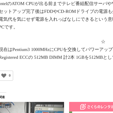
IntelのATOM CPUが出る前までテレビ番組配信サー
セットアップ完了後はFDDやCD-ROMドライブの電
電気代を気にせず電源を入れっぱなしにできるという意
PCです。
☆
現在はPentium3 1000MHzにCPUを交換してパワーア
Registered ECCの 512MB DIMM 計2本 1GBを5
0
関連