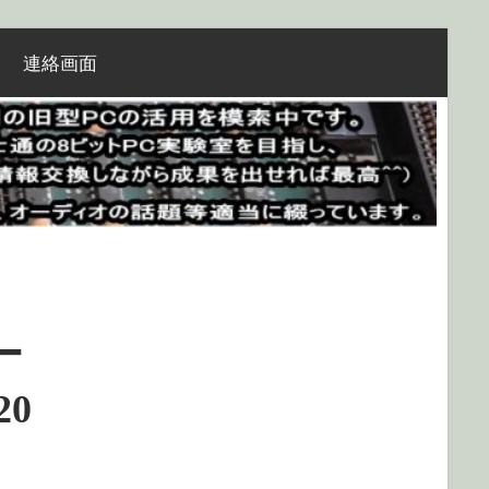
連絡画面
ー
20