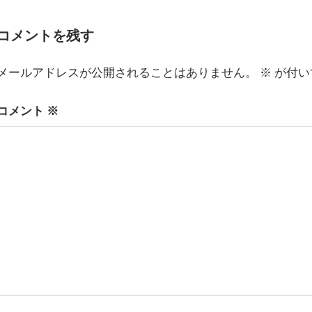
ナ
投
の
ビ
稿:
投
ゲ
コメントを残す
ー
稿:
シ
メールアドレスが公開されることはありません。
※
が付い
ョ
ン
コメント
※