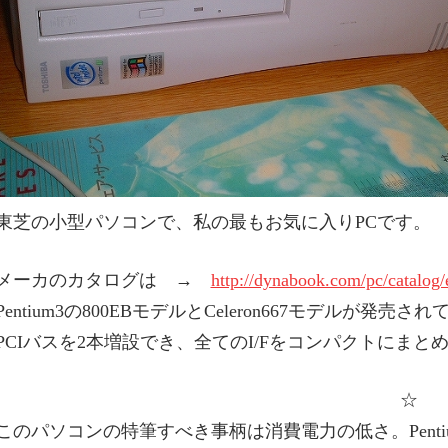
東芝の小型パソコンで、私の最もお気に入りPCです。
メーカのカタログは →
http://dynabook.com/pc/catalog
Pentium3の800EBモデルとCeleron667モデルが発売
PCIバスを2本増設でき、全てのI/Fをコンパクトにまと
☆
このパソコンの特筆すべき事柄は消費電力の低さ。Pent