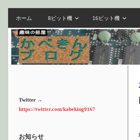
電
コ
か
ホーム
8ビット機
16ビット機
子
ン
工
テ
作
べ
ン
と
ツ
マ
へ
き
イ
ス
コ
キ
ン、
ッ
ん
オ
プ
Twitter →
ー
https://twitter.com/kabeking9167
ル
ブ
ド
PC
お知らせ
の