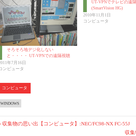
UT-VPNでテレビの遠
(SmartVision HG)
2010年11月1日
コンピュータ
そろそろ地デジ化しない
と・・・・ UT-VPNでの遠隔視聴
2011年7月16日
コンピュータ
コンピュータ
WINDOWS
投
前
収集物の思い出【コンピュータ】:NEC/FC98-NX FC-55J
稿
の
次
収集物