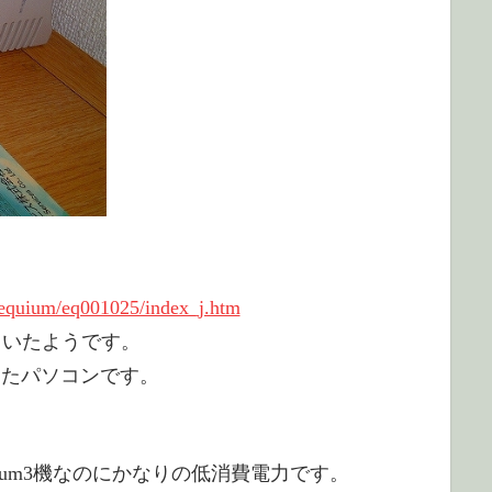
/equium/eq001025/index_j.htm
されていたようです。
めたパソコンです。
ium3機なのにかなりの低消費電力です。