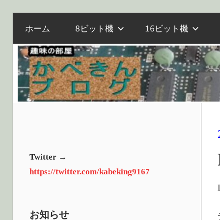
電
コ
か
ホーム
8ビット機
16ビット機
子
ン
工
テ
作
べ
ン
と
ツ
マ
へ
き
イ
ス
コ
キ
ン、
ッ
ん
オ
プ
Twitter →
ー
https://twitter.com/kabeking9167
ル
ブ
ド
PC
お知らせ
の