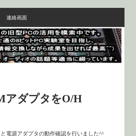
連絡画面
 RAMアダプタをO/H
と電源アダプタの動作確認を行いました^^