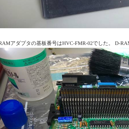
RAMアダプタの基板番号はHVC-FMR-02でした。 D-R