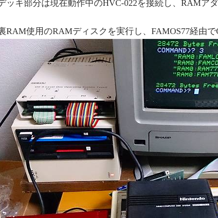
デッキ部分は現在動作中のHVC-022を接続し、RAM
裏RAM使用のRAMディスクを実行し、FAMOS77経由