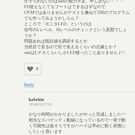
がそろわないのはsamの能力不足、申し訳ない・・・
FD使えなくてもブートはできるはずなので
CP/Mではありませんがテストも兼ねてZ80のプログラム
でも作ってみようかしらん？
ところで「モニタLED」というのは
信号のLレベル、Hレベルのチェックという意図でしょ
うか？
問題あれば抵抗値を調節するとか
当然目で見るので目で追えるくらいの点滅とか？
samはLチカくらいしかLED使ったことありません (^^;
0
Reply
kabekin
2018年9月13日
かなり時間がかかりましたがやっと完成しました^^
相当なスパゲッティ配線になっているので一発で動
く可能性は低そうですがハードは早めに動く状態に
したいと思います