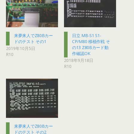
来夢来人でZ80Bカー
日立 MB-S1 S1-
ドのテスト その1
CP/M80 移植作戦 そ
の13 Z80Bカード動
2019年10月5日
作確認OK
R10
2018年9月18日
R10
来夢来人でZ80Bカー
ドのテスト その2