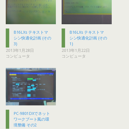
B16LXs テキストマ
B16LXs テキストマ
シン快適化計画 (その
シン快適化計画 (その
3)
1)
2013年1月28日
2013年1月22日
コンピュータ
コンピュータ
PC-9801DXでネット
ワークブート風の環
境整備 その2